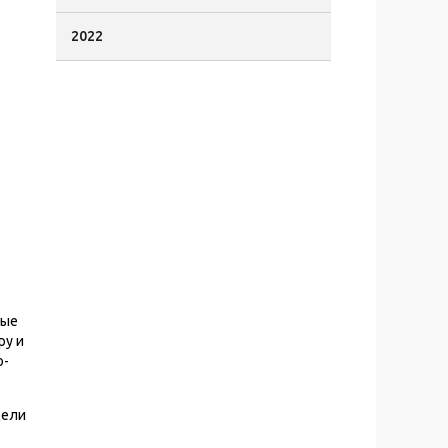
2022
ные
ру и
о-
дели