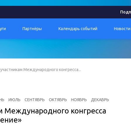
Подп
уги
Партнёры
Календарь событий
Новости
участникам Международного конгресса...
НЬ
ИЮЛЬ
СЕНТЯБРЬ
ОКТЯБРЬ
НОЯБРЬ
ДЕКАБРЬ
м Международного конгресса
чение»