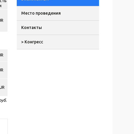
сть
м
Место проведения
UR
Контакты
> Конгресс
UR
UR
UR
руб.