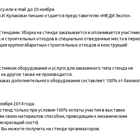
у или e-mail до 20 ноября.
 В.И. Кулакова» письмо отдается представителю «МЕДИ Экспо».
тендами. Уборка на стенде заказывается и оплачивается участни
х и строительных отходов в специально отведенные места в пери
ация крупногабаритных строительных отходов и конструкций
ником оборудование и услуги для заказанного типа стенда не
 на другое также не производится.
 заказ дополнительного оборудования составляет 100% от базово
оября 2014 года.
 стенд только при условии 100% оплаты участия в выставке.
ям своих материалов способом, приводящим к механическим
и красящий скотч).
н Вы можете получить на стенде организаторов.