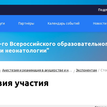
Подп
уги
Партнёры
Календарь событий
Новости
-го Всероссийского образовательног
и неонатологии"
Анестезия и реанимация в акушерстве и неонатологии
Экспонентам
Сто
вия участия