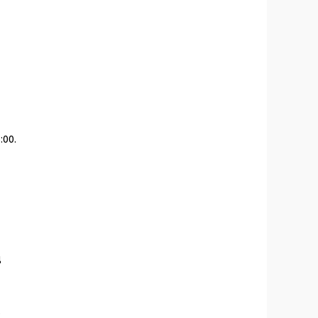
:00.
д
.