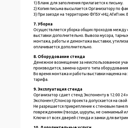
1) Бланк для заполнения прилагается к письму.
2) Копия письма высылается Организатору по факс
3) При заезде на территорию ФГБУ «НЦ АГиП им.
7. Уборка
Осуществляется уборка общих проходов между с
выставки дополнительно. Вывоза мусора, тарны
монтажа, работы и демонтажа выставки, утилиз
оплачивается дополнительно.
8. Оборудование стенда
Денежное возмещение за неиспользованное участ
производится, замена одного типа оборудования
Во время монтажа и работы выставки наценка на
тарифа.
9. Эксплуатация стенда
Организатор сдает стенд Экспоненту в 12:00 24 н
Экспонент/Спонсор проекта допускается на свой
Не разрешается прикрепление к стеновым панел
повреждениям (гвозди, шурупы, не снимаемый ил
Ключи от всех дверей стенда и замки для витри
10. Дополнительные услуги