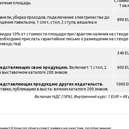
Стоимо
вочная площадь
1 кв.
панели, уборка проходов, подключение электричества до
890 E
щение павильона, 1 спот, стол, 2 стула, вешалка и
кидка 10% от стоимости площади при гарантии наличия на стенде
Необходимо прислать гарантийное письмо о размещении на стенде
изводства)
340 E
редствляющих свою продукцию.
Включает: 1 стол, 2
600 E
в выставочном каталоге 200 знаков
редставляющих продукцию других издательств.
1000 E
ставки, публикацию в выста- вочном каталоге 200 знаков
Включая НДС (18%). Внутренний курс: 1 EUR = 48 
понент/спонсор присылает заявку на участие, подписанную