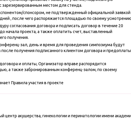
с зарезервированным местом для стенда.
экспонентом/спонсором, не подтвержденный официальной заявкой
х дней , после чего распоряжается площадью по своему усмотрени
дуру согласования договора и подписать договор в течение 20
 до начала проекта, а также оплатить счет, выставленный
его получения.
онференц-зал, день и время для проведения симпозиума будут
после получения подписанного клиентом договора и предоплаты
договора и оплаты, Организатор вправе распорядится
ью, а также забронированным конференц-залом, по своему
знает Правила участия в проекте
ный центр акушерства, гинекологии и перинатологии имени академ