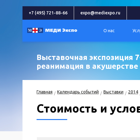
+7 (495) 721-88-66
expo@mediexpo.ru
О нас
Усл
Выставочная экспозиция 7
реанимация в акушерстве 
Главная
Календарь событий
Выставки
2014
Стоимость и усло