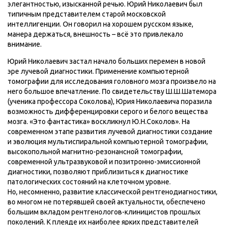
элегантностью, изысканной речью. Юрий Николаевич был
типичным представителем старой московской
интеллигенции. Он говорил на хорошем русском языке,
манера держаться, внешность – всё это привлекало
внимание.
Юрий Николаевич застал начало больших перемен в новой
эре лучевой диагностики. Применение компьютерной
томографии для исследования головного мозга произвело на
него большое впечатление. По свидетельству Ш.Ш.Шатемора
(ученика профессора Соколова), Юрия Николаевича поразила
возможность дифференцировки серого и белого вещества
мозга. «Это фантастика» воскликнул Ю.Н.Соколов». На
современном этапе развития лучевой диагностики создание
и эволюция мультиспиральной компьютерной томографии,
высокопольной магнитно-резонансной томографии,
современной ультразвуковой и позитронно-эмиссионной
диагностики, позволяют приблизиться к диагностике
патологических состояний на клеточном уровне.
Но, несомненно, развитие классической рентгенодиагностики,
во многом не потерявшей своей актуальности, обеспечено
большим вкладом рентгенологов-клиницистов прошлых
поколений. К плеяде их наиболее ярких представителей