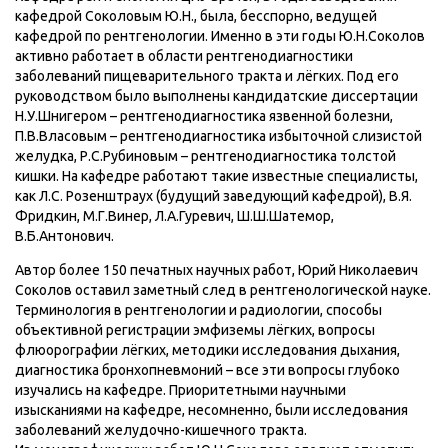
кафедрой Соколовым Ю.Н., была, бесспорно, ведущей
кафедрой по рентгенологии. Именно в эти годы Ю.Н.Соколов
активно работает в области рентгенодиагностики
заболеваний пищеварительного тракта и лёгких. Под его
руководством было выполнены кандидатские диссертации
Н.У.Шнигером – рентгенодиагностика язвенной болезни,
П.В.Власовым – рентгенодиагностика избыточной слизистой
желудка, Р.С.Рубиновым – рентгенодиагностика толстой
кишки. На кафедре работают такие известные специалисты,
как Л.С. Розенштраух (будущий заведующий кафедрой), В.Я.
Фридкин, М.Г.Винер, Л.А.Гуревич, Ш.Ш.Шатемор,
В.Б.Антонович.
Автор более 150 печатных научных работ, Юрий Николаевич
Соколов оставил заметный след в рентгенологической науке.
Терминология в рентгенологии и радиологии, способы
объективной регистрации эмфиземы лёгких, вопросы
флюорографии лёгких, методики исследования дыхания,
диагностика бронхопневмоний – все эти вопросы глубоко
изучались на кафедре. Приоритетными научными
изысканиями на кафедре, несомненно, были исследования
заболеваний желудочно-кишечного тракта.