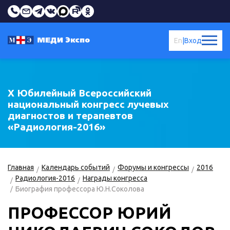
En
|
Вход
X Юбилейный Всероссийский
национальный конгресс лучевых
диагностов и терапевтов
«Радиология-2016»
Главная
Календарь событий
Форумы и конгрессы
2016
Радиология-2016
Награды конгресса
Биография профессора Ю.Н.Соколова
ПРОФЕССОР ЮРИЙ