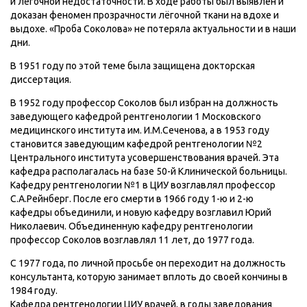
и лёгочной недостаточности. В ходе работы был выявлен и
доказан феномен прозрачности лёгочной ткани на вдохе и
выдохе. «Проба Соколова» не потеряла актуальности и в наши
дни.
В 1951 году по этой теме была защищена докторская
диссертация.
В 1952 году профессор Соколов был избран на должность
заведующего кафедрой рентгенологии 1 Московского
медицинского института им. И.М.Сеченова, а в 1953 году
становится заведующим кафедрой рентгенологии №2
Центрального института усовершенствования врачей. Эта
кафедра располагалась на базе 50-й Клинической больницы.
Кафедру рентгенологии №1 в ЦИУ возглавлял профессор
С.А.Рейнберг. После его смерти в 1966 году 1-ю и 2-ю
кафедры объединили, и новую кафедру возглавил Юрий
Николаевич. Объединенную кафедру рентгенологии
профессор Соколов возглавлял 11 лет, до 1977 года.
С 1977 года, по личной просьбе он переходит на должность
консультанта, которую занимает вплоть до своей кончины в
1984 году.
Кафедра рентгенологии ЦИУ врачей, в годы заведования