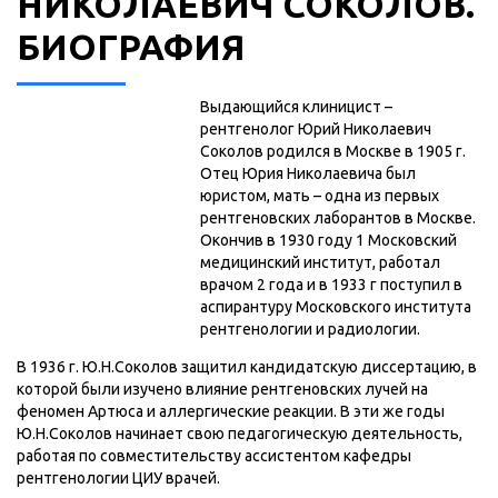
НИКОЛАЕВИЧ СОКОЛОВ.
БИОГРАФИЯ
Выдающийся клиницист –
рентгенолог Юрий Николаевич
Соколов родился в Москве в 1905 г.
Отец Юрия Николаевича был
юристом, мать – одна из первых
рентгеновских лаборантов в Москве.
Окончив в 1930 году 1 Московский
медицинский институт, работал
врачом 2 года и в 1933 г поступил в
аспирантуру Московского института
рентгенологии и радиологии.
В 1936 г. Ю.Н.Соколов защитил кандидатскую диссертацию, в
которой были изучено влияние рентгеновских лучей на
феномен Артюса и аллергические реакции. В эти же годы
Ю.Н.Соколов начинает свою педагогическую деятельность,
работая по совместительству ассистентом кафедры
рентгенологии ЦИУ врачей.