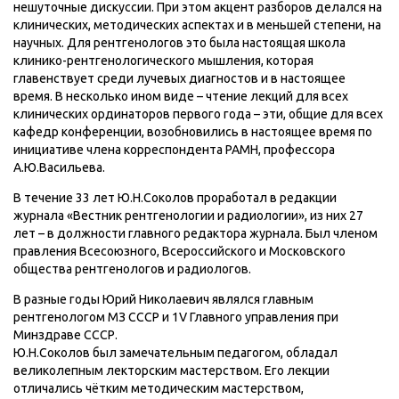
нешуточные дискуссии. При этом акцент разборов делался на
клинических, методических аспектах и в меньшей степени, на
научных. Для рентгенологов это была настоящая школа
клинико-рентгенологического мышления, которая
главенствует среди лучевых диагностов и в настоящее
время. В несколько ином виде – чтение лекций для всех
клинических ординаторов первого года – эти, общие для всех
кафедр конференции, возобновились в настоящее время по
инициативе члена корреспондента РАМН, профессора
А.Ю.Васильева.
В течение 33 лет Ю.Н.Соколов проработал в редакции
журнала «Вестник рентгенологии и радиологии», из них 27
лет – в должности главного редактора журнала. Был членом
правления Всесоюзного, Всероссийского и Московского
общества рентгенологов и радиологов.
В разные годы Юрий Николаевич являлся главным
рентгенологом МЗ СССР и 1V Главного управления при
Минздраве СССР.
Ю.Н.Соколов был замечательным педагогом, обладал
великолепным лекторским мастерством. Его лекции
отличались чётким методическим мастерством,