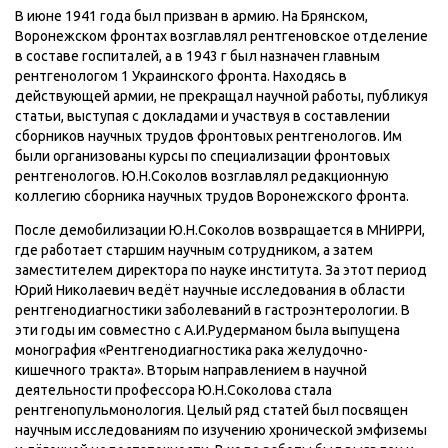
В июне 1941 года был призван в армию. На Брянском,
Воронежском фронтах возглавлял рентгеновское отделение
в составе госпиталей, а в 1943 г был назначен главным
рентгенологом 1 Украинского фронта. Находясь в
действующей армии, не прекращал научной работы, публикуя
статьи, выступая с докладами и участвуя в составлении
сборников научных трудов фронтовых рентгенологов. Им
были организованы курсы по специализации фронтовых
рентгенологов. Ю.Н.Соколов возглавлял редакционную
коллегию сборника научных трудов Воронежского фронта.
После демобилизации Ю.Н.Соколов возвращается в МНИРРИ,
где работает старшим научным сотрудником, а затем
заместителем директора по науке института. За этот период
Юрий Николаевич ведёт научные исследования в области
рентгенодиагностики заболеваний в гастроэнтерологии. В
эти годы им совместно с А.И.Рудерманом была выпущена
монография «Рентгенодиагностика рака желудочно-
кишечного тракта». Вторым направлением в научной
деятельности профессора Ю.Н.Соколова стала
рентгенопульмонология. Целый ряд статей был посвящен
научным исследованиям по изучению хронической эмфиземы