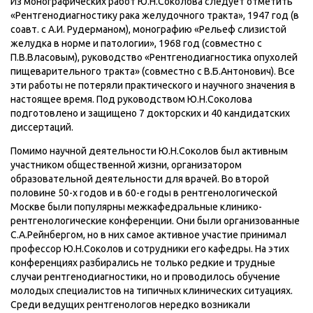
Из монографических работ Ю.Н.Соколова следует отметить
«Рентгенодиагностику рака желудочного тракта», 1947 год (в
соавт. с А.И. Рудерманом), монографию «Рельеф слизистой
желудка в норме и патологии», 1968 год (совместно с
П.В.Власовым), руководство «Рентгенодиагностика опухолей
пищеварительного тракта» (совместно с В.Б.Антонович). Все
эти работы не потеряли практического и научного значения в
настоящее время. Под руководством Ю.Н.Соколова
подготовлено и защищено 7 докторских и 40 кандидатских
диссертаций.
Помимо научной деятельности Ю.Н.Соколов был активным
участником общественной жизни, организатором
образовательной деятельности для врачей. Во второй
половине 50-х годов и в 60-е годы в рентгенологической
Москве были популярны межкафедральные клинико-
рентгенологические конференции. Они были организованные
С.А.Рейнбергом, но в них самое активное участие принимал
профессор Ю.Н.Соколов и сотрудники его кафедры. На этих
конференциях разбирались не только редкие и трудные
случаи рентгенодиагностики, но и проводилось обучение
молодых специалистов на типичных клинических ситуациях.
Среди ведущих рентгенологов нередко возникали