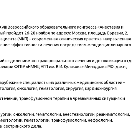
XVIII Всероссийского образовательного конгресса «Анестезия и
ый пройдет 26-28 ноября по адресу: Москва, площадь Евразии, 2,
циента (МКП) – современная клиническая практика, направленная 
ышение эффективности лечения посредством междисциплинарного
щий отделением экстракорпорального лечения и детоксикации отд
екции ФГБУ «НМИЦ АГП им. В.И. Кулакова» Минздрава РФ, д.м.н.,
зарубежные специалисты из различных медицинских областей –
ология, онкология, гематология, хирургия, кардиохирургия.
течений, трансфузионной терапии в чрезвычайных ситуациях и
ргии, онкологии, гематологии, анестезиологии, реаниматологии,
авмотологии, гематологии, трансфузиологии, нефрологии,
, сестринского дела.