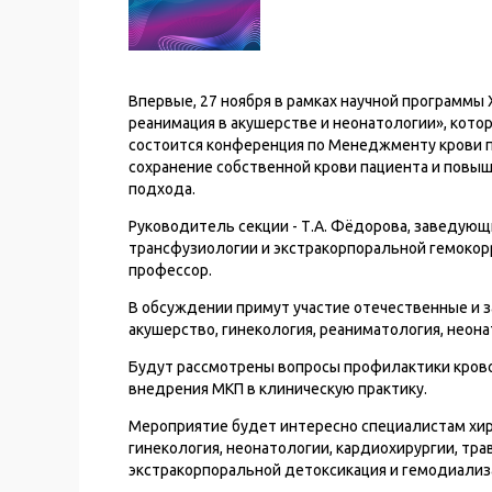
Впервые, 27 ноября в рамках научной программы 
реанимация в акушерстве и неонатологии», котор
состоится конференция по Менеджменту крови па
сохранение собственной крови пациента и пов
подхода.
Руководитель секции - Т.А. Фёдорова, заведую
трансфузиологии и экстракорпоральной гемокорр
профессор.
В обсуждении примут участие отечественные и 
акушерство, гинекология, реаниматология, неонат
Будут рассмотрены вопросы профилактики крово
внедрения МКП в клиническую практику.
Мероприятие будет интересно специалистам хиру
гинекология, неонатологии, кардиохирургии, тр
экстракорпоральной детоксикация и гемодиализа