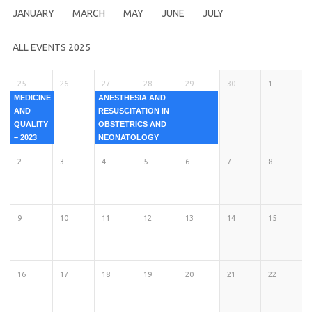
JANUARY
MARCH
MAY
JUNE
JULY
ALL EVENTS 2025
25
26
27
28
29
30
1
MEDICINE
ANESTHESIA AND
AND
RESUSCITATION IN
QUALITY
OBSTETRICS AND
– 2023
NEONATOLOGY
2
3
4
5
6
7
8
9
10
11
12
13
14
15
16
17
18
19
20
21
22