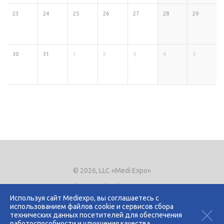
23
24
25
26
27
28
29
30
31
1
2
3
4
5
© 2026, LLC «Medi Expo»
Phone.
+7 (495) 721-8866
E-mail:
expo@mediexpo.ru
Используя сайт Mediexpo, вы соглашаетесь с
использованием файлов cookie и сервисов сбора
Контакты
технических данных посетителей для обеспечения
Политика использования cookies
работоспособности и улучшения качества