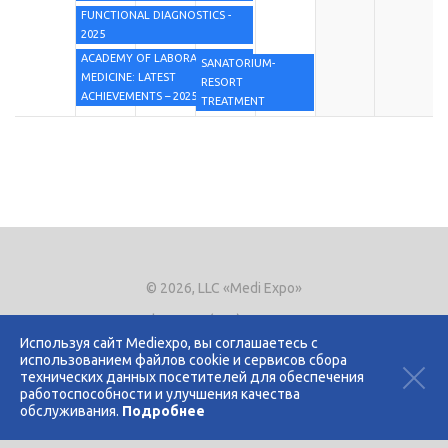
FUNCTIONAL DIAGNOSTICS -
2025
ACADEMY OF LABORATORY
SANATORIUM-
MEDICINE: LATEST
RESORT
ACHIEVEMENTS – 2025
TREATMENT
© 2026, LLC «Medi Expo»
Phone.
+7 (495) 721-8866
E-mail:
expo@mediexpo.ru
Используя сайт Mediexpo, вы соглашаетесь с
использованием файлов cookie и сервисов сбора
Контакты
технических данных посетителей для обеспечения
Политика использования cookies
работоспособности и улучшения качества
Политика конфиденциальности
обслуживания.
Подробнее