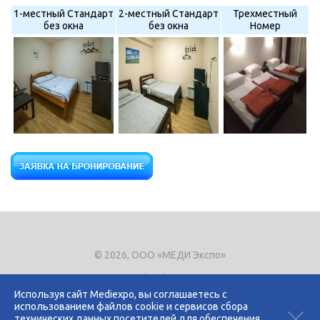
1-местный Стандарт
2-местный Стандарт
Трехместный
без окна
без окна
Номер
© 2026, ООО «МЕДИ Экспо»
Тел.
+7 (495) 721-8866
E-mail:
expo@mediexpo.ru
Используя сайт Mediexpo, вы соглашаетесь с
использованием файлов cookie и сервисов сбора
Контакты
технических данных посетителей для обеспечения
Политика использования cookies