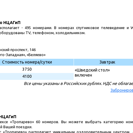
до НЦАГиП
асполагает - 495 номерами. В номерах спутниковое телевидение и W
 оборудованы TV, телефоном, холодильником.
нский проспект, 146
го-Западная», «Беляево»
Стоимость номера/сутки
Завтрак
3750
«Шведский стол»
включен
4100
Все цены указаны в Российских рублях. НДС не облага
Заброниро
 НЦАГиП
лексе «Тропарево» 60 номеров. Вы можете выбрать категорию ном
ей Вашей поездки.
с «Тропарево» располагает уникальным оздоровительным центром.