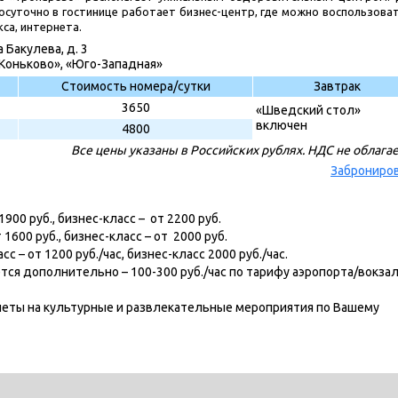
суточно в гостинице работает бизнес-центр, где можно воспользова
кса, интернета.
 Бакулева, д. 3
Коньково», «Юго-Западная»
Стоимость номера/сутки
Завтрак
3650
«Шведский стол»
включен
4800
Все цены указаны в Российских рублях. НДС не облага
Заброниро
900 руб., бизнес-класс – от 2200 руб.
1600 руб., бизнес-класс – от 2000 руб.
с – от 1200 руб./час, бизнес-класс 2000 руб./час.
тся дополнительно – 100-300 руб./час по тарифу аэропорта/вокза
илеты на культурные и развлекательные мероприятия по Вашему