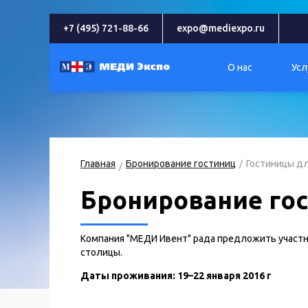
+7 (495) 721-88-66
expo@mediexpo.ru
О нас
Усл
Главная
Бронирование гостиниц
Гостиницы д
Бронирование го
Компания "МЕДИ Ивент" рада предложить участн
столицы.
Даты проживания: 19–22 января 2016 г