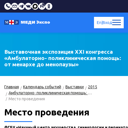
En
|
Вход
Выставочная экспозиция XXI конгресса
«Амбулаторно- поликлиническая помощь:
от менархе до менопаузы»
Главная
Календарь событий
Выставки
2015
Амбулаторно- поликлиническая помощь: от менархе до менопаузы
Место проведения
Место проведения
ФГБУ «Научный центр акушерства, гинекологии и перинат