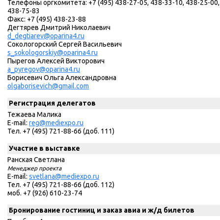
Телефоны оргкомитета: +7 (495) 438-27-05, 438-33-10, 438-25-00,
438-75-83
Факс: +7 (495) 438-23-88
Дегтярев Дмитрий Николаевич
d_degtiarev@oparina4.ru
Сокологорский Сергей Васильевич
s_sokologorskiy@oparina4.ru
Пырегов Алексей Викторович
a_pyregov@oparina4.ru
Борисевич Ольга Александровна
olgaborisevich@gmail.com
Регистрация делегатов
Тежаева Малика
E-mail:
reg@mediexpo.ru
Тел. +7 (495) 721-88-66 (доб. 111)
Участие в выставке
Ранская Светлана
Менеджер проекта
E-mail:
svetlana@mediexpo.ru
Тел. +7 (495) 721-88-66 (доб. 112)
моб. +7 (926) 610-23-74
Бронирование гостиниц и заказ авиа и ж/д билетов