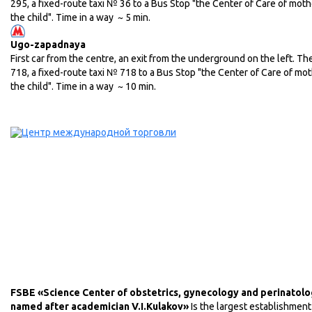
295, a fixed-route taxi № 36 to a Bus Stop "the Center of Care of mot
the child". Time in a way ~ 5 min.
Ugo-zapadnaya
First car from the centre, an exit from the underground on the left. T
718, a fixed-route taxi № 718 to a Bus Stop "the Center of Care of mo
the child". Time in a way ~ 10 min.
FSBE «Science Center of obstetrics, gynecology and perinatolo
named after academician V.I.Kulakov»
Is the largest establishment