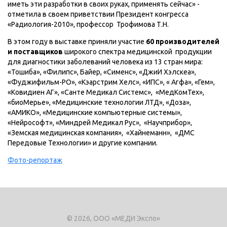
иметь эти разработки в своих руках, применять сейчас» -
отметила в своем приветствии Президент конгресса
«Радиология-2010», профессор Трофимова Т.Н.
В этом году в выставке приняли участие
60 производителей
и поставщиков
широкого спектра медицинской продукции
для диагностики заболеваний человека из 13 стран мира:
«Тошиба», «Филипс», Байер, «Сименс», «ДжиИ Хэлскеа»,
«Фуджифильм-РО», «Кэарстрим Хелс», «ИПС», « Агфа», «Гем»,
«Ковидиен АГ», «Санте Медикал Системс», «МедКомТех»,
«биоМерье», «Медицинские технологии ЛТД», «Доза»,
«АМИКО», «Медицинские компьютерные системы»,
«Нейрософт», «Миндрей Медикал Рус», «Научприбор»,
«Земская медицинская компания», «Хайнеманн», «ДМС
Передовые Технологии» и другие компании.
Фото-репортаж
© 2026, ООО «МЕДИ Экспо»