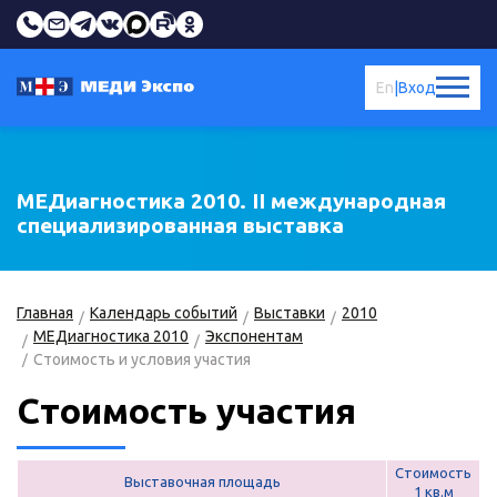
En
|
Вход
МЕДиагностика 2010. II международная
специализированная выставка
Главная
Календарь событий
Выставки
2010
МЕДиагностика 2010
Экспонентам
Стоимость и условия участия
Стоимость участия
Стоимость
Выставочная площадь
1 кв.м