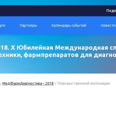
Подп
уги
Партнёры
Календарь событий
Новости
18. X Юбилейная Международная с
ехники, фармпрепаратов для диагн
МедФармДиагностика – 2018
План выставочной экспозиции