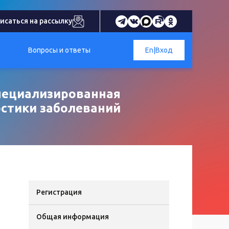
исаться на рассылку
Вопросы и ответы
En
|
Вход
пециализированная
остики заболеваний
Регистрация
Общая информация