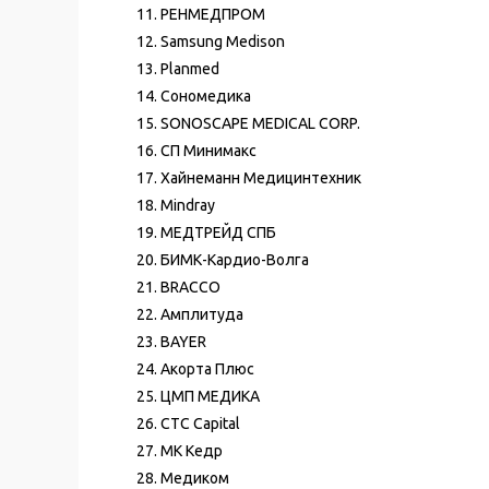
РЕНМЕДПРОМ
Samsung Medison
Planmed
Сономедика
SONOSCAPE MEDICAL CORP.
СП Минимакс
Хайнеманн Медицинтехник
Mindray
МЕДТРЕЙД СПБ
БИМК-Кардио-Волга
BRACCO
Амплитуда
BAYER
Акорта Плюс
ЦМП МЕДИКА
CTC Capital
МК Кедр
Медиком