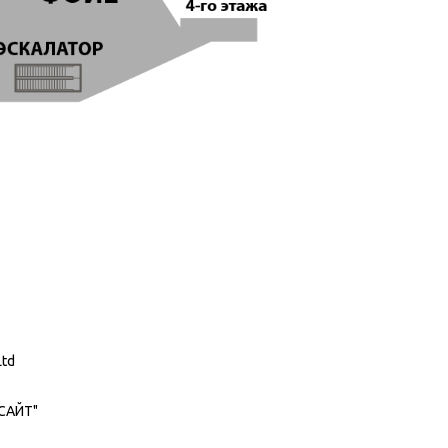
Ltd
САЙТ"