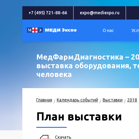
+7 (495) 721-88-66
expo@mediexpo.ru
О нас
Усл
МедФармДиагностика – 20
выставка оборудования, т
человека
Главная
Календарь событий
Выставки
2018
План выставки
Скачать