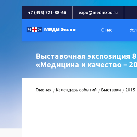
+7 (495) 721-88-66
expo@mediexpo.ru
О нас
Усл
Выставочная экспозиция 8
«Медицина и качество – 2
Главная
Календарь событий
Выставки
2015