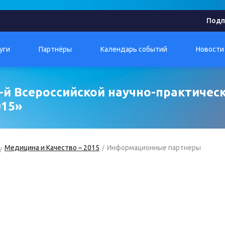
Подп
уги
Партнёры
Календарь событий
Новости
-й Всероссийской научно-практичес
015»
Медицина и Качество – 2015
Информационные партнеры