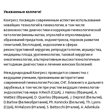
Уважаемые коллеги!
Конгресс посвящен современным аспектам использования
новейших технологий в гинекологии, в том числе
возможностям диагностики и коррекции гинекологической
патологии (миомы матки, опухолей и опухолевидных
образований придатков, эндометриоза, пороков развития
гениталий, бесплодия), эндоскопии в сферах
реконструктивной хирургии, репродуктологии, акушерства,
медицины плода, урогинекологии, тазовой хирургии и
онкогинекологии, альтернативным высокотехнологичным
методикам диагностики и лечения женских болезней.
Международный Конгресс проводится совместно с
ведущими учеными, признанными авторитетами
современной гинекологии России, СНГ, ближнего и дальнего
зарубежья, в том числе при участии ведущих гинекологов-
эндоскопистов мира: H.Reich (США), J. Hamou (Франция), A.
Wattiez (Франция), D. Querleu (Фран­ция), J. Deprest (Бельгия),
D.Barlow (Великобритания), Ph. Koninckx (Бельгия), Th. Lyons
(США), M.Malzoni (Италия), S. Bettocchi (Италия), A. Advinkula