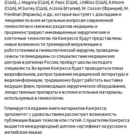
(США), J. Magrina (США), R. Pasic (США), J.Miklos (США), R.Moore
(США), M.Surrey (США), A.Ussia (Италия), M. Cosson (Франция), M.
Friedman (Израиль), и др., которые выступят с докладами и
лекциями по всем актуальным вопросам современной
гинекологии и смежных разделов медицины и
продемонстрируют инновационные хирургические и
клеточные технологии. На Конгрессе будут представлены
новые возможности трехмерной визуализации и
робототехники в гинекологической хирургии, проведены
сеансы телемедицины со специалистами медицинских
центров в регионах России, пройдут школы молодого
специалиста. Во время Конгресса будет проводиться показ
видеофильмов, распространение медицинской литературы и
видеоинформации, традиционно будет работать выставка
ведущих фирм, производящих хирургическое оборудование,
лекарственные препараты и вспомогательные материалы,
используемые в гинекологии.
Планируется издание книги материалов Конгресса;
оргкомитет с удовольствием рассмотрит возможность
публикации Ваших тезисов или статей. Слушателям Конгресса
выдается международный диплом-сертификат на русском и
английском языках.