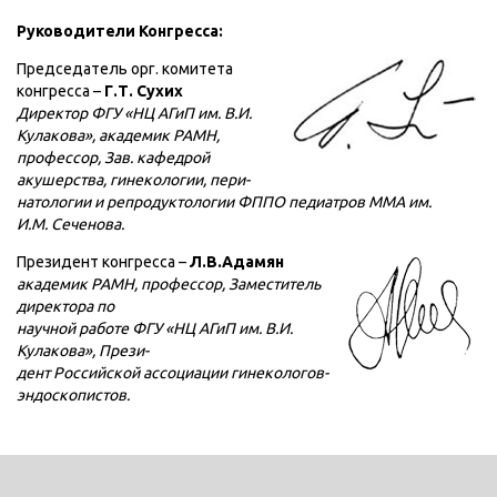
Руководители Конгресса:
Председатель орг. комитета
конгресса –
Г.Т. Сухих
Директор ФГУ «НЦ АГиП им. В.И.
Кулакова», академик РАМН,
профессор, Зав. кафедрой
акушерства, гинекологии, пери-
натологии и репродуктологии ФППО педиатров ММА им.
И.М. Сеченова.
Президент конгресса –
Л.В.Адамян
академик РАМН, профессор, Заместитель
директора по
научной работе ФГУ «НЦ АГиП им. В.И.
Кулакова», Прези-
дент Российской ассоциации гинекологов-
эндоскопистов.