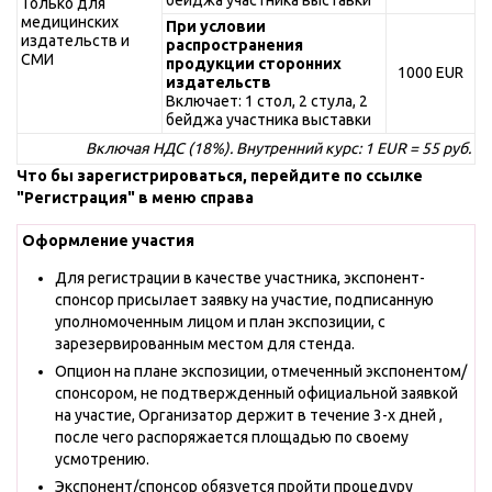
бейджа участника выставки
Только для
медицинских
При условии
издательств и
распространения
СМИ
продукции сторонних
1000 EUR
издательств
Включает: 1 стол, 2 стула, 2
бейджа участника выставки
Включая НДС (18%). Внутренний курс: 1 EUR = 55 руб.
Что бы зарегистрироваться, перейдите по ссылке
"Регистрация" в меню справа
Оформление участия
Для регистрации в качестве участника, экспонент-
спонсор присылает заявку на участие, подписанную
уполномоченным лицом и план экспозиции, с
зарезервированным местом для стенда.
Опцион на плане экспозиции, отмеченный экспонентом/
спонсором, не подтвержденный официальной заявкой
на участие, Организатор держит в течение 3-х дней ,
после чего распоряжается площадью по своему
усмотрению.
Экспонент/спонсор обязуется пройти процедуру