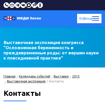
En
|
Вход
Выставочная экспозиция конгресса
"Осложненная беременность и
преждевременные роды: от вершин науки
к повседневной практике"
Главная
Календарь событий
Выставки
2013
Выставочная экспозиция
Контакты
Контакты