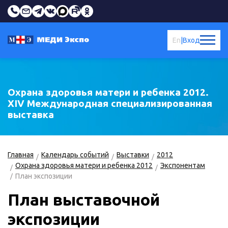
En
|
Вход
Охрана здоровья матери и ребенка 2012.
XIV Международная специализированная
выставка
Главная
Календарь событий
Выставки
2012
Охрана здоровья матери и ребенка 2012
Экспонентам
План экспозиции
План выставочной
экспозиции