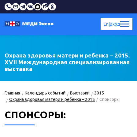
En
|
Вход
Охрана здоровья матери и ребенка – 2015.
XVII Международная специализированная
выставка
Главная
Календарь событий
Выставки
2015
Охрана здоровья матери и ребенка – 2015
Спонсоры
СПОНСОРЫ: