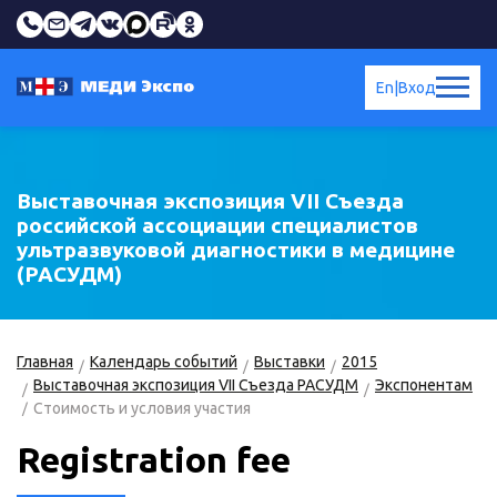
En
|
Вход
Выставочная экспозиция VII Съезда
российской ассоциации специалистов
ультразвуковой диагностики в медицине
(РАСУДМ)
Главная
Календарь событий
Выставки
2015
Выставочная экспозиция VII Съезда РАСУДМ
Экспонентам
Стоимость и условия участия
Registration fee