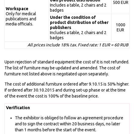
own product distribution
500 EUR
Includes a table, 2 chairs and 2
Workspace
badges
Only for medical
Under the condition of
publications and
product distribution of other
media officials.
1000
publishers
EUR
Includes a table, 2 chairs and 2
badges
All prices include 18% tax. Fixed rate: 1 EUR = 60 RUB
Upon rejection of standard equipment the cost of it is not refunded.
The list of furniture may be updated and amended. The cost of
furniture not listed above is negotiated upon separately.
The cost of additional furniture ordered after 9.10.15 is 50% higher.
If ordered after 30.10.2015 and during set-up phase or at the time
of the event the cost is 100% of the baseline price.
Verification
The exhibitor is obliged to follow an agreement procedure
and to sign the contract within 20 business days, no later
than 1 months before the start of the event.