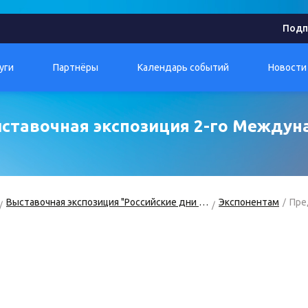
Подп
уги
Партнёры
Календарь событий
Новости
ыставочная экспозиция 2-го Между
Выставочная экспозиция "Российские дни сердца"
Экспонентам
Пре