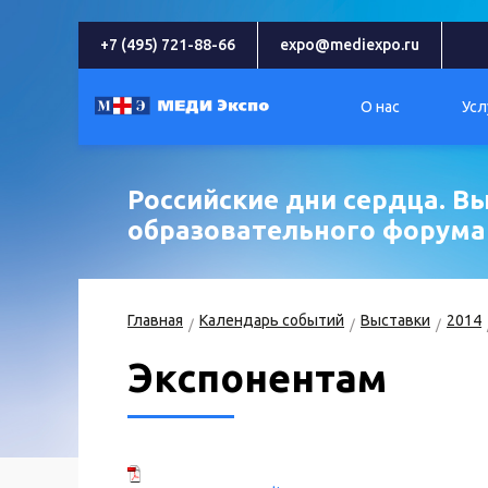
+7 (495) 721-88-66
expo@mediexpo.ru
О нас
Усл
Российские дни сердца. В
образовательного форума
Главная
Календарь событий
Выставки
2014
Экспонентам