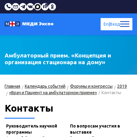
En
|
Вход
Амбулаторный прием. «Концепция и
организация стационара на дому»
Главная
Календарь событий
Форумы и конгрессы
2019
«Врач и Пациент на амбулаторном приеме»
Контакты
Контакты
Руководитель научной
По вопросам участия в
программы
выставке