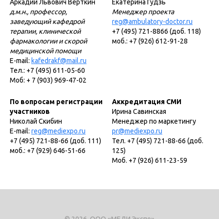
Аркадий Львович Верткин
Екатерина Гудзь
д.м.н., профессор,
Менеджер проекта
заведующий кафедрой
reg@ambulatory-doctor.ru
терапии, клинической
+7 (495) 721-8866 (доб. 118)
фармакологии и скорой
моб.: +7 (926) 612-91-28
медицинской помощи
E-mail:
kafedrakf@mail.ru
Тел.: +7 (495) 611-05-60
Моб: + 7 (903) 969-47-02
По вопросам регистрации
Аккредитация СМИ
участников
Ирина Савинская
Николай Скибин
Менеджер по маркетингу
E-mail:
reg@mediexpo.ru
pr@mediexpo.ru
+7 (495) 721-88-66 (доб. 111)
Тел. +7 (495) 721-88-66 (доб.
моб.: +7 (929) 646-51-66
125)
Моб. +7 (926) 611-23-59
© 2026, ООО «МЕДИ Экспо»