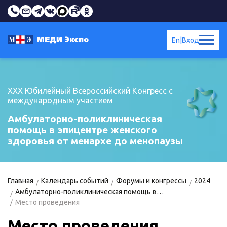
En
|
Вход
XXX Юбилейный Всероссийский Конгресс c
международным участием
Амбулаторно-поликлиническая
помощь в эпицентре женского
здоровья от менархе до менопаузы
Главная
Календарь событий
Форумы и конгрессы
2024
Амбулаторно-поликлиническая помощь в эпицентре женского здоровья от менархе до менопаузы. XXX Юбилейный Всероссийский Конгресс c международным участием
Место проведения
Место проведения