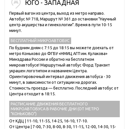
ЮГО - ЗАПАДНАЯ
Первый вагон из центра, выход из метро направо.
Автобус № 718, Маршрут № 361 до остановки "Научный
центр акушерства и гинекологии". Время в пути 10-15
минут.
БЕСПЛАТНЫЙ МИКРОАВТОБУС
По будним дням с 7:15 до 18:15 вы можете доехать от
метро Коньково до ФГБУ «НМИЦ АГП им. Кулакова»
Минздрава России и обратно на бесплатном
микроавтобусе! Маршрутный автобус Форд Транзит
украшен логотипом и названием Центра.
Ориентировочный интервал движения автобуса - 30
минут, в зависимости от ситуации на дорогах.
Стоимость проезда — бесплатно. Последний автобус от
Центра отходит в 18:15.
РАСПИСАНИЕ ДВИЖЕНИЯ БЕСПЛАТНОГО
МИКРОАВТОБУСА В РАБОЧИЕ ДНИ (ОТ МЕТРО
"КОНЬКОВО")
От КДЦ | 11-10, 11-55, 14-25, 16-10, 17-10.
От Центра | 7-00, 7-30, 8-00, 8-30, 11-15, 12-00, 14-30, 15-