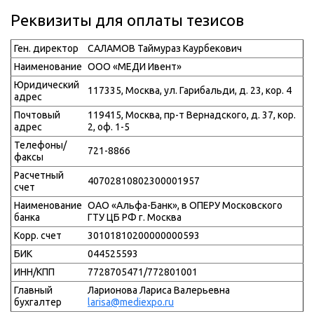
Реквизиты для оплаты тезисов
Ген. директор
САЛАМОВ Таймураз Каурбекович
Наименование
ООО «МЕДИ Ивент»
Юридический
117335, Москва, ул. Гарибальди, д. 23, кор. 4
адрес
Почтовый
119415, Москва, пр-т Вернадского, д. 37, кор.
адрес
2, оф. 1-5
Телефоны/
721-8866
факсы
Расчетный
40702810802300001957
счет
Наименование
ОАО «Альфа-Банк», в ОПЕРУ Московского
банка
ГТУ ЦБ РФ г. Москва
Корр. счет
30101810200000000593
БИК
044525593
ИНН/КПП
7728705471/772801001
Главный
Ларионова Лариса Валерьевна
бухгалтер
larisa@mediexpo.ru