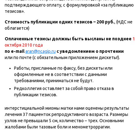
подтверждающего оплату, с формулировкой «за публикацию
тезисов».
Стоимость публикации одних тезисов – 200 руб.
, (НДС не
облагается)
Оплаченные тезисы должны быть высланы не позднее
1
октября 2010 года
по е-mail
aran@ncagip.ru
с уведомлением о прочтении
или по почте (с обязательным приложением дискеты!).
Работы, присланные по факсу, без дискеты или
оформленные не в соответствии с данными
требованиями, приниматься не будут.
Редколлегия оставляет за собой право отказа в
публикации тезисов.
интерстициальной миомы матки нами оценены результаты
лечения 37 пациенток репродуктивного возраста. Размеры
узлов не превышали 5 см, количество – трех. Основными
жалобами были тазовые боли и менометроррагии.