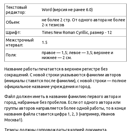
Текстовый
Word (версия не ранее 6.0)
редактор:
не более 2 стр. От одного автора не более
Обьем:
2-х тезисов
Шрифт:
Тimes New Roman Cyrillic, размер - 12
Межстрочный
1.5
нтервал:
правое — 1,5; левое — 3,5; верхнее и
Поля:
нижнее — 2 см.
Название работы печатается в верхнем регистре без
сокращений. С новой строки указываются фамилии авторов
(инициалы ставятся после фамилии), с новой строки — полное
официальное название учреждения и город.
Файл должен иметь в названии фамилию первого автора и
город, набранные без пробелов. Если от одного автора или
группы авторов направляется более одной работы, то в конце
названия файла ставится цифра 1, 2, 3 (например, Иванов
Москва1).
Тезисы должны сопровождаться копией документа,