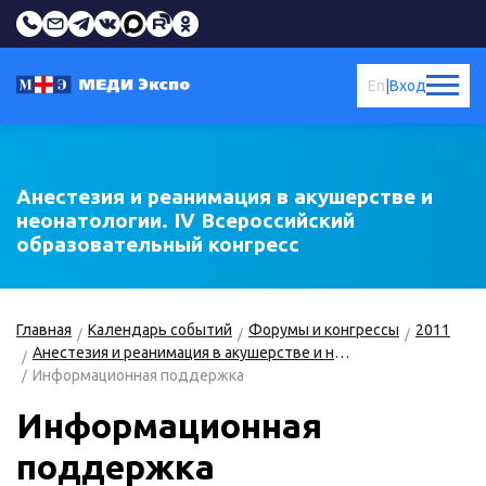
En
|
Вход
Анестезия и реанимация в акушерстве и
неонатологии. IV Всероссийский
образовательный конгресс
Главная
Календарь событий
Форумы и конгрессы
2011
Анестезия и реанимация в акушерстве и неонатологии
Информационная поддержка
Информационная
поддержка