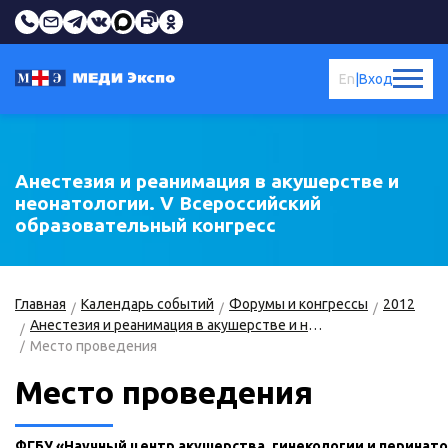
En
|
Вход
Анестезия и реанимация в акушерстве и
неонатологии. V Всероссийский
образовательный конгресс
Главная
Календарь событий
Форумы и конгрессы
2012
Анестезия и реанимация в акушерстве и неонатологии. V Конгресс
Место проведения
Место проведения
ФГБУ «Научный центр акушерства, гинекологии и перинат