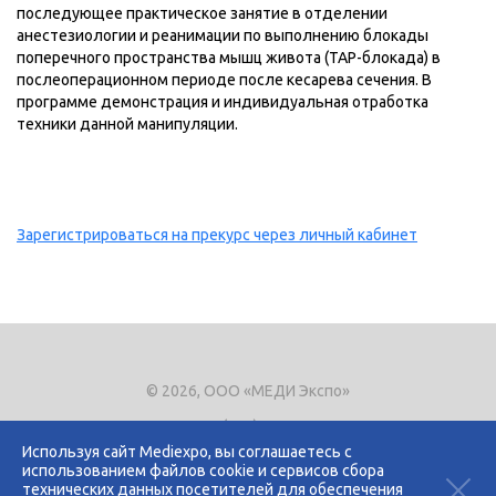
последующее практическое занятие в отделении
анестезиологии и реанимации по выполнению блокады
поперечного пространства мышц живота (ТАР-блокада) в
послеоперационном периоде после кесарева сечения. В
программе демонстрация и индивидуальная отработка
техники данной манипуляции.
Зарегистрироваться на прекурс через личный кабинет
© 2026, ООО «МЕДИ Экспо»
Тел.
+7 (495) 721-8866
E-mail:
expo@mediexpo.ru
Используя сайт Mediexpo, вы соглашаетесь с
использованием файлов cookie и сервисов сбора
Контакты
технических данных посетителей для обеспечения
Политика использования cookies