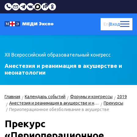
En
|
Вход
XII Всероссийский образовательный конгресс
Анестезия и реанимация в акушерстве и
неонатологии
Главная
Календарь событий
Форумы и конгрессы
2019
Анестезия и реанимация в акушерстве и неонатологии
Прекурсы
Периоперационное обезболивание в акушерстве
Прекурс
«Периоперационное