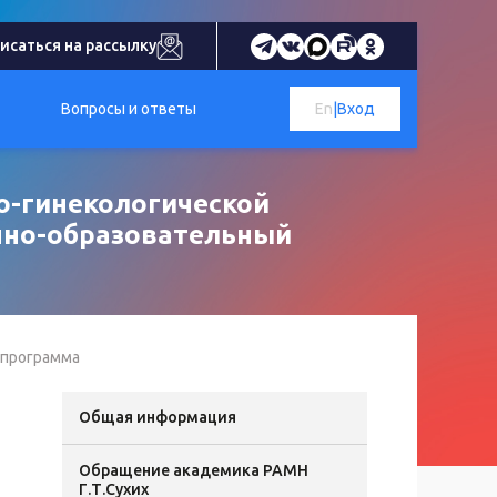
исаться на рассылку
Вопросы и ответы
En
|
Вход
о-гинекологической
чно-образовательный
 программа
Общая информация
Обращение академика РАМН
Г.Т.Сухих