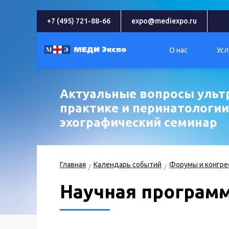
+7 (495) 721-88-66
expo@mediexpo.ru
О нас
Усл
Актуальные вопросы ульт
практике и перинатологи
эхографический семинар
Главная
Календарь событий
Форумы и конгре
Научная програм