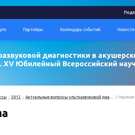
Подп
уги
Партнёры
Календарь событий
Новости
развуковой диагностики в акушерск
и. XV Юбилейный Всероссийский нау
ссы
2012
Актуальные вопросы ультразвуковой диагностики в акушерско-гинекологической практике и перинатологии
Научная
ма