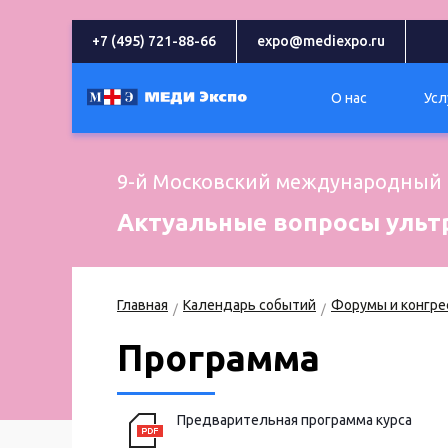
+7 (495) 721-88-66
expo@mediexpo.ru
О нас
Усл
9-й Московский международный 
Актуальные вопросы ульт
Главная
Календарь событий
Форумы и конгре
Программа
Предварительная программа курса