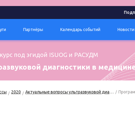
Подп
уги
Партнёры
Календарь событий
Новости
курс под эгидой ISUOG и РАСУДМ
развуковой диагностики в медицине
ссы
2020
Актуальные вопросы ультразвуковой диагностики в медицине матери и плода
Програ