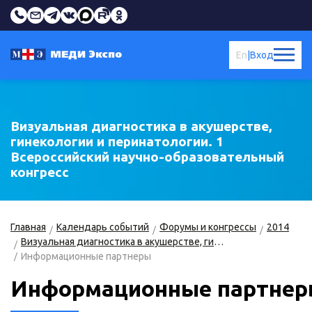
En
|
Вход
Визуальная диагностика в акушерстве,
гинекологии и перинатологии. 1
Всероссийский научно-образовательный
конгресс
Главная
Календарь событий
Форумы и конгрессы
2014
Визуальная диагностика в акушерстве, гинекологии и перинатологии
Информационные партнеры
Информационные партне