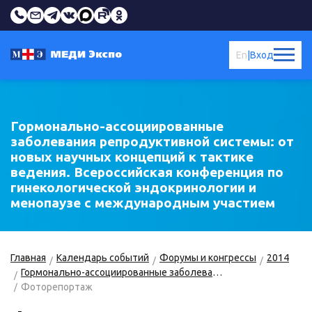
En
|
Вход
Гормонально-ассоциированные
заболевания репродуктивной системы: от
новых научных концепций к тактике
ведения. Всероссийская конференция по
гинекологической эндокринологии и
менопаузе с международным участием
Главная
Календарь событий
Форумы и конгрессы
2014
Гормонально-ассоциированные заболевания репродуктивной системы
Фоторепортаж