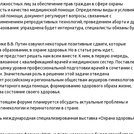
лжностных лиц за обеспечение прав граждан в сфере охраны
ость и качество медицинской помощи. Определены виды и условия
ой помощи, документ регулирует вопросы, связанные с
именением репродуктивных технологий, проведением аборта и д
азования: упразднена будет интернатура, специалисты обязаны б
ике В.В. Путин озвучил некоторые позитивные сдвиги, которые
образовании, в охране здоровья. Но в статье речь идет,
е предстоит решать нам всем вместе. К ним, в первую очередь,
связанное с квалификацией врачей и медицинских сестер. Поставл
оценку уровня профессиональной подготовки врачей в сочетании с
 Значительная роль в решении этой задачи отведена
ит российскому и региональным обществам акушеров-гинекологов
латорного вида помощи, формированию здорового образа жизни,
а состояние своего здоровья.
тоящем форуме планируется обсудить актуальные проблемы и
гинекологии и перинатологии в стране.
ь международная специализированная выставка «Охрана здоровь