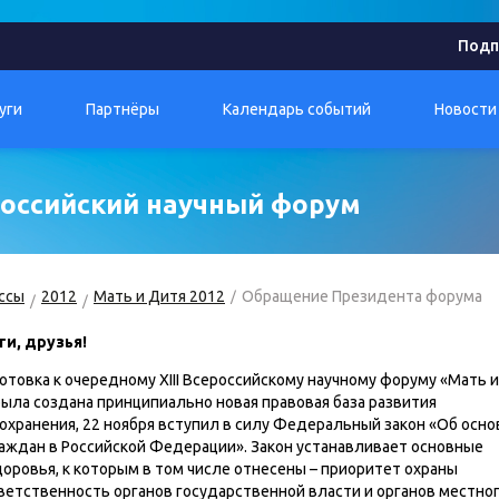
Подп
уги
Партнёры
Календарь событий
Новости
ероссийский научный форум
ссы
2012
Мать и Дитя 2012
Обращение Президента форума
и, друзья!
отовка к очередному ХIII Всероссийскому научному форуму «Мать и
 была создана принципиально новая правовая база развития
охранения, 22 ноября вступил в силу Федеральный закон «Об осно
аждан в Российской Федерации». Закон устанавливает основные
оровья, к которым в том числе отнесены – приоритет охраны
ветственность органов государственной власти и органов местно