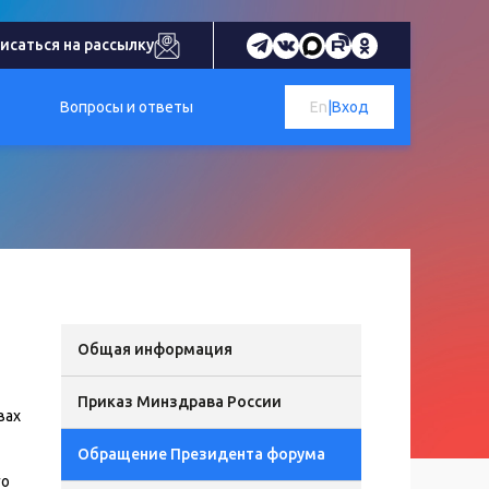
исаться на рассылку
Вопросы и ответы
En
|
Вход
Общая информация
Приказ Минздрава России
вах
Обращение Президента форума
го