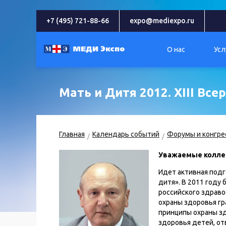
+7 (495) 721-88-66
expo@mediexpo.ru
О нас
Усл
Мать и Дитя 2012. XIII Вс
Главная
Календарь событий
Форумы и конгре
Уважаемые коллег
Идет активная подг
дитя». В 2011 году
российского здраво
охраны здоровья гр
принципы охраны зд
здоровья детей, от