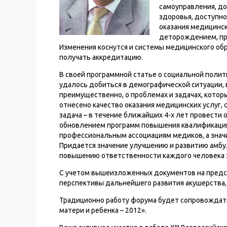
самоуправления, до
здоровья, доступн
оказания медицинск
деторождением, пр
Изменения коснутся и системы медицинского обр
получать аккредитацию.
В своей программной статье о социальной полит
удалось добиться в демографической ситуации, в 
преимущественно, о проблемах и задачах, которы
отнесено качество оказания медицинских услуг, 
задача – в течение ближайших 4-х лет провести 
обновлением программ повышения квалификации.
профессиональным ассоциациям медиков, а знач
Придается значение улучшению и развитию амбу
повышению ответственности каждого человека з
С учетом вышеизложенных документов на предс
перспективы дальнейшего развития акушерства, 
Традиционно работу форума будет сопровождат
матери и ребенка – 2012».