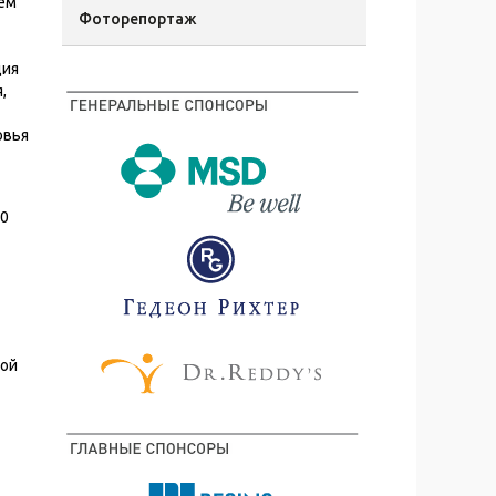
ем
Фоторепортаж
ция
,
овья
00
ной