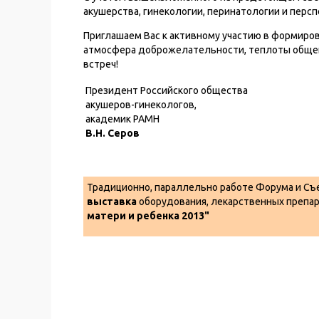
акушерства, гинекологии, перинатологии и пер
Приглашаем Вас к активному участию в формиров
атмосфера доброжелательности, теплоты общен
встреч!
Президент Российского общества
акушеров-гинекологов,
академик РАМН
В.Н. Серов
Традиционно, параллельно работе Форума и Съ
выставка
оборудования, лекарственных препар
матери и ребенка 2013"