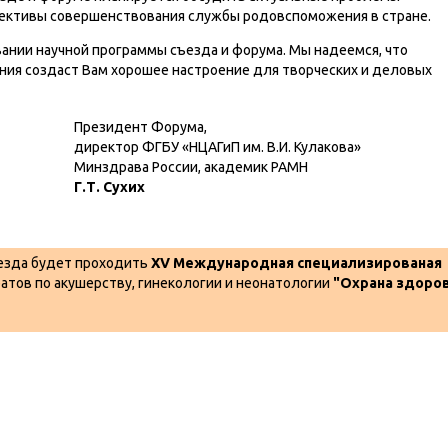
спективы совершенствования службы родовспоможения в стране.
ании научной программы съезда и форума. Мы надеемся, что
ия создаст Вам хорошее настроение для творческих и деловых
Президент Форума,
директор ФГБУ «НЦАГиП им. В.И. Кулакова»
Минздрава России, академик РАМН
Г.Т. Сухих
езда будет проходить
XV Международная специализированая
атов по акушерству, гинекологии и неонатологии
"Охрана здоро