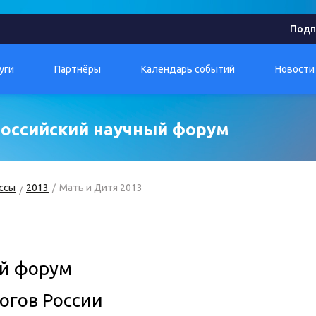
Подп
уги
Партнёры
Календарь событий
Новости
ероссийский научный форум
ссы
2013
Мать и Дитя 2013
ый форум
огов России