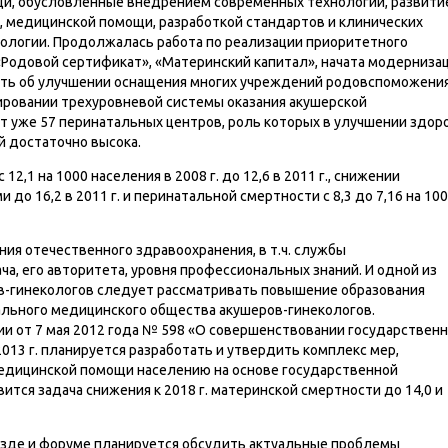
щи, обусловленные внедрением современных технологий, развити
й, медицинской помощи, разработкой стандартов и клинических
тологии. Продолжалась работа по реализации приоритетного
«Родовой сертификат», «Материнский капитал», начата модерниза
зать об улучшении оснащения многих учреждений родовспоможения
ировании трехуровневой системы оказания акушерской
т уже 57 перинатальных центров, роль которых в улучшении здор
 достаточно высока.
2,1 на 1000 населения в 2008 г. до 12,6 в 2011 г., снижении
 до 16,2 в 2011 г. и перинатальной смертности с 8,3 до 7,16 на 10
ия отечественного здравоохранения, в т.ч. службы
а, его авторитета, уровня профессиональных знаний. И одной из
в-гинекологов следует рассматривать повышение образования
ального медицинского общества акушеров-гинекологов.
ии от 7 мая 2012 года № 598 «О совершенствовании государствен
013 г. планируется разработать и утвердить комплекс мер,
едицинской помощи населению на основе государственной
тся задача снижения к 2018 г. материнской смертности до 14,0 и
зде и форуме планируется обсудить актуальные проблемы