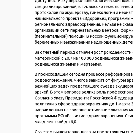
доступности акушерско-гинекологической помо
специализированной, в т.ч. высокотехнологично
протоколов по акушерству, гинекологии и неона
национального проекта «Здоровье», программы 
регионального здравоохранения. Нельзя не ска
организации сети перинатальных центров, форм
(перинатальной) помощи. В России функционируе
беременных и выхаживании недоношенных детей
За отчетный период отмечен рост рождаемости с 1
материнской с 20,7 на 100 000 родившихся живыми
родившихся живыми и мертвыми.
В происходящем сегодня процессе реформирован
родовспоможения, многое зависит от фигуры врач
важнейших задач предстоящего съезда акушеро
врачей. В этом вопросе велика роль профессион
Согласно Указу Президента Российской Федерац
политики в сфере здравоохранения» до 1 марта 2
направленных на совершенствование оказания м
программы РФ «Развитие здравоохранения». Стави
младенческой до 6,0.
С учетом вышеизложенного на предстоящем съе