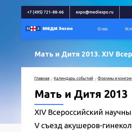
+7 (495) 721-88-66
expo@mediexpo.ru
О нас
Усл
Мать и Дитя 2013. XIV Вс
Главная
Календарь событий
Форумы и конгре
Мать и Дитя 2013
XIV Всероссийский научн
V съезд акушеров-гинекол