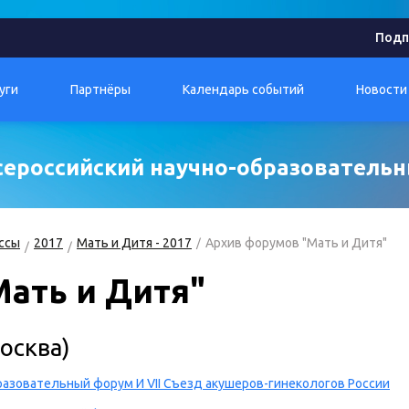
Подп
уги
Партнёры
Календарь событий
Новости
 Всероссийский научно-образовател
ссы
2017
Мать и Дитя - 2017
Архив форумов "Мать и Дитя"
ать и Дитя"
осква)
бразовательный форум И VII Съезд акушеров-гинекологов России