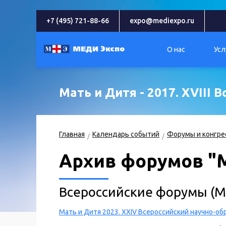
+7 (495) 721-88-66
expo@mediexpo.ru
О нас
Усл
Мать и Дитя - 2017. XVIII
Главная
Календарь событий
Форумы и конгре
Архив форумов "М
Всероссийские форумы (М
Мать и Дитя 2023. XXIV Всероссийский научно-о