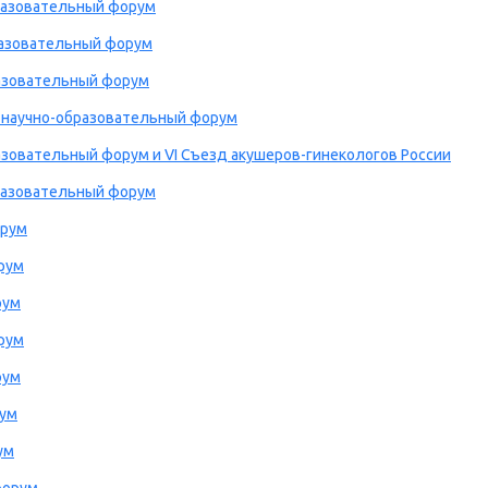
бразовательный форум
бразовательный форум
разовательный форум
 научно-образовательный форум
разовательный форум и VI Cъезд акушеров-гинекологов России
бразовательный форум
орум
орум
рум
орум
рум
рум
ум