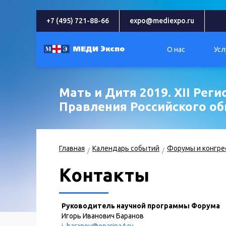
+7 (495) 721-88-66
expo@mediexpo.ru
О нас
Усл
Мать и Дитя 2019. XII Ре
Правления Российского о
Главная
Календарь событий
Форумы и конгре
Контакты
Руководитель научной программы Форума
Игорь Иванович Баранов