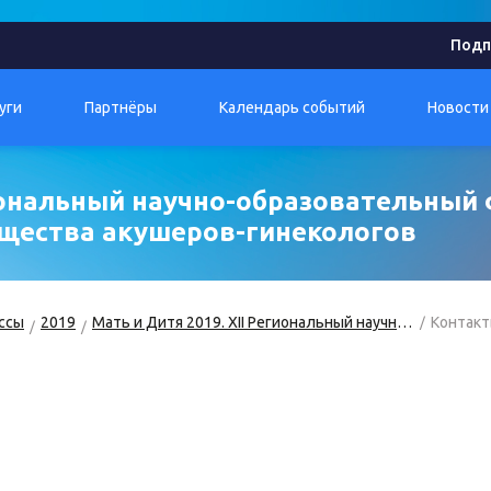
Подп
уги
Партнёры
Календарь событий
Новости
гиональный научно-образовательный
бщества акушеров-гинекологов
ссы
2019
Мать и Дитя 2019. XII Региональный научно-образовательный форум
Контак