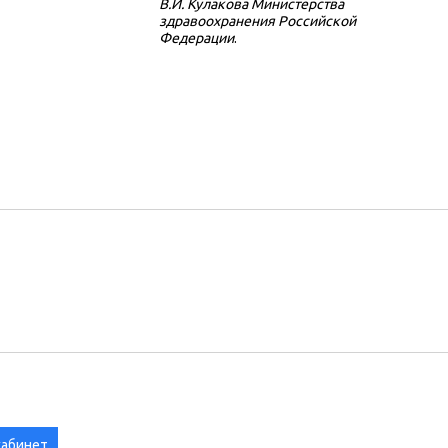
В.И. Кулакова Министерства
здравоохранения Российской
Федерации
.
кабинет