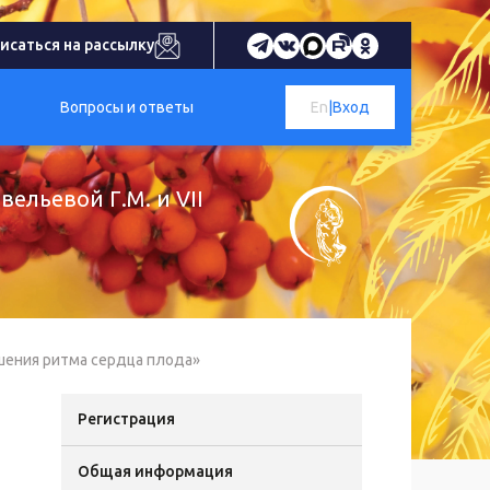
исаться на рассылку
Вопросы и ответы
En
|
Вход
ельевой Г.М. и VII
шения ритма сердца плода»
Регистрация
Общая информация