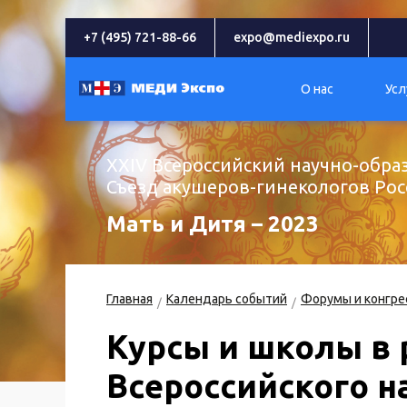
+7 (495) 721-88-66
expo@mediexpo.ru
О нас
Усл
XXIV Всероссийский научно-обра
Съезд акушеров-гинекологов Рос
Мать и Дитя – 2023
Главная
Календарь событий
Форумы и конгре
Курсы и школы в 
Всероссийского н