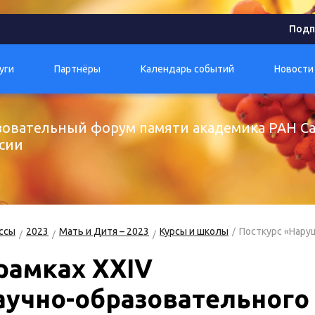
Подп
уги
Партнёры
Календарь событий
Новости
зовательный форум памяти академика РАН Сав
сии
ссы
2023
Мать и Дитя – 2023
Курсы и школы
Посткурс «Нару
рамках XXIV
аучно-образовательного