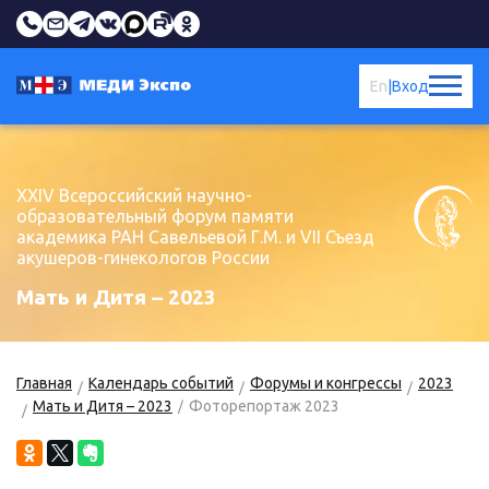
En
|
Вход
XXIV Всероссийский научно-
образовательный форум памяти
академика РАН Савельевой Г.М. и VII Съезд
акушеров-гинекологов России
Мать и Дитя – 2023
Главная
Календарь событий
Форумы и конгрессы
2023
Мать и Дитя – 2023
Фоторепортаж 2023