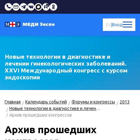
En
|
Вход
Новые технологии в диагностике и
лечении гинекологических заболеваний.
ХХVI Международный конгресс c курсом
эндоскопии
Главная
Календарь событий
Форумы и конгрессы
2013
Новые технологии в диагностике и лечении гинекологических заболеваний
Архив прошедших конгрессов
Архив прошедших