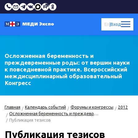
En
|
Вход
Осложненная беременность и
преждевременные роды: от вершин науки
к повседневной практике. Всероссийский
междисциплинарный образовательный
Конгресс
Главная
Календарь событий
Форумы и конгрессы
2012
Осложненная беременность и преждевременные роды
Публикация тезисов
Публикация тезисов