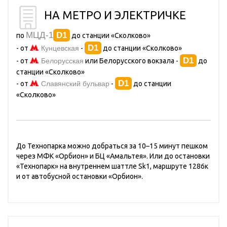
НА МЕТРО И ЭЛЕКТРИЧКЕ
МЦД-1
D1
по
до станции «Сколково»
D1
- от
Кунцевская
-
до станции «Сколково»
D1
- от
Белорусская
или Белорусского вокзала -
до
станции «Сколково»
D1
- от
Славянский бульвар
-
до станции
«Сколково»
До Технопарка можно добраться за 10–15 минут пешком
через МФК «Орбион» и БЦ «Амальтея». Или до остановки
«Технопарк» на внутреннем шаттле Sk1, маршруте 1286к
и от автобусной остановки «Орбион».