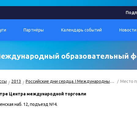
Подп
уги
Партнёры
Календарь событий
Новости
I Международный образовательный 
ссы
2013
Российские дни сердца. I Международный форум
Место 
нтре Центра международной торговли
енская наб. 12, подъезд №4.