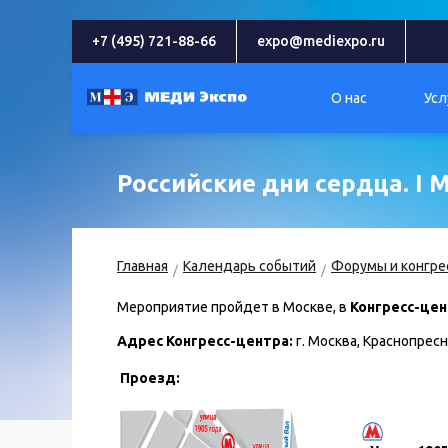
+7 (495) 721-88-66
expo@mediexpo.ru
О нас
Усл
Российские дни сердца. 
Главная
Календарь событий
Форумы и конгре
Мероприятие пройдет в Москве, в
Конгресс-це
Адрес Конгресс-центра:
г. Москва, Краснопресн
Проезд: