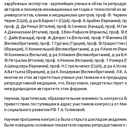
зарубежных экспертов - крупнейших ученых в области репроду
авторов и пионеров инновационных методик и технологий из а
университетов, клиник и медицинских центров: проф. Ф. Червена
Черни (США), д-ра В.Барнетт (США), проф. Б.Арабин (Германия), пр
проф. Д. Ди Ренцо (Италия), проф. В.Сеникас (Канада), проф. М.Га
А.Дженаззани (Италия), проф. З.Бен-Рафаэля (Израиль), проф. Ф.
С. Дайя (Канада), проф. Ж.Депреста (Бельгия), проф. Р.Фанчина (
(Великобритания), проф. Т.Гургана (Турция), проф. Ф.Грациоттин 
(Франция), Л.Хюммельшой (Великобритания), д-ра Л.Кизеля (Герм
Ф.Коннинкса (Бельгия), д-ра Э.Маквея (Великобритания), д-ра В.
Ф.Петралиа (Италия), проф. Х.Ремохи (Испания), проф. Т.Ромера (
А.Шиндлера (Германия), проф. Н.Стрельченко (США), д-ра А.Уссиа 
А.Ваттьеза (Франция), д-ра К.Зондерван (Великобритания). Л.В. 
многие из этих авторитетных ученых участвовали и в предыдущ
репродуктивной медицине, что, безусловно, свидетельствует 
международном авторитете этих форумов.
Научная, практическая, образовательная значимость конгресса б
приветствии, поступившем в адрес участников конгресса от Ми
и социального развития РФ Т.А. Голиковой.
Научная программа конгресса была открыта докладом академика
были освещены основные показатели охраны репродуктивного з