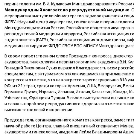
перинатологии им. В.И. Кулакова» Минздравсоцразвития России
Международный конгресс по репродуктивной медицине
. 
мероприятия выступили Министерство здравоохранения и соци
ФГБУ «Научный центр акушерства, гинекологии и перинатологии 
Минздравсоцразвития России, Российское общество акушеров-
репродуктивной медицины и хирургии, Российская ассоциация г
эндоскопистов (РАГЭ), Российская ассоциация эндометриоза, к
медицины и хирургии ФПДО ГБОУ ВПО МГМСУ Минздравсоцразв
В своем приветственном слове Президент конгресса, директор 
акушерства, гинекологии и перинатологии им. академика В.И. К
Геннадий Тихонович Сухих выразил благодарность всем россий
специалистам, с энтузиазмом откликнувшимся на приглашение п
конгрессе и отметил, что на конгрессе зарегистрировано 818 уч
РФ, из 22 стран, среди которых Армения, США, Белоруссия, Бель
Германия, Грузия, Израиль, Испания, Италия, Казахстан, Канада, К
Узбекистан, Франция и Турция. В своем выступлении он также к
и сложных проблем репродуктивного здоровья и отметил знач
высоких технологий в их решении.
Председатель организационного комитета конгресса, заместит
научной работе Центра, главный внештатный специалист Минзд
акушерству и гинекологии, академик Лейла Владимировна Ада