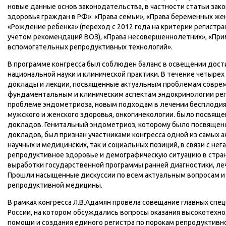
новые данные основ законодательства, в частности статьи зако
здоровья граждан в РФ»: «Права семьи», «Права беременных же
«Рождение ребенка» (переход с 2012 года на критерии регистр
учетом рекомендаций ВОЗ), «Права несовершеннолетних», «Пр
вспомогательных репродуктивных технологий».
В программе конгресса был соблюден баланс в освещении дос
национальной науки и клинической практики. В течение четырех
доклады и лекции, посвященные актуальным проблемам соврем
фундаментальным и клиническим аспектам эндокринологии ре
проблеме эндометриоза, новым подходам в лечении бесплодия
мужского и женского здоровья, онкогинекологии. было посвящ
докладов. Генитальный эндометриоз, которому было посвящен
докладов, был признан участниками конгресса одной из самых а
научных и медицинских, так и социальных позиций, в связи с не
репродуктивное здоровье и демографическую ситуацию в стра
выработки государственной программы ранней диагностики, ле
Прошли насыщенные дискуссии по всем актуальным вопросам и
репродуктивной медицины.
В рамках конгресса Л.В.Адамян провела совещание главных спе
России, на котором обсуждались вопросы оказания высокотехн
помощи и создания единого регистра по порокам репродуктивн