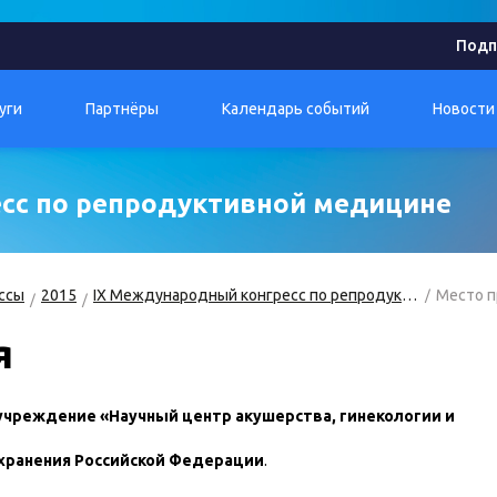
Подп
уги
Партнёры
Календарь событий
Новости
сс по репродуктивной медицине
ссы
2015
IX Международный конгресс по репродуктивной медицине
Место 
я
чреждение «Научный центр акушерства, гинекологии и
охранения Российской Федерации
.