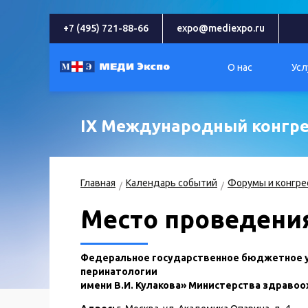
+7 (495) 721-88-66
expo@mediexpo.ru
О нас
Усл
IX Международный конгре
Главная
Календарь событий
Форумы и конгре
Место проведени
Федеральное государственное бюджетное у
перинатологии
имени В.И. Кулакова» Министерства здраво