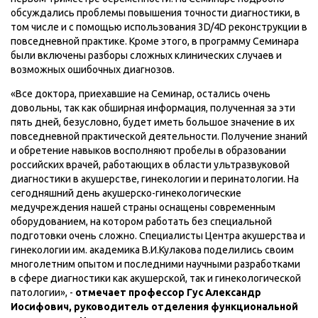
обсуждались проблемы повышения точности диагностики, в
том числе и с помощью использования 3D/4D реконструкции в
повседневной практике. Кроме этого, в программу Семинара
были включены разборы сложных клинических случаев и
возможных ошибочных диагнозов.
«Все доктора, приехавшие на Семинар, остались очень
довольны, так как обширная информация, полученная за эти
пять дней, безусловно, будет иметь большое значение в их
повседневной практической деятельности. Получение знаний
и обретение навыков восполняют пробелы в образовании
российских врачей, работающих в области ультразвуковой
диагностики в акушерстве, гинекологии и перинатологии. На
сегодняшний день акушерско-гинекологические
медучреждения нашей страны оснащены современным
оборудованием, на котором работать без специальной
подготовки очень сложно. Специалисты Центра акушерства и
гинекологии им. академика В.И.Кулакова поделились своим
многолетним опытом и последними научными разработками
в сфере диагностики как акушерской, так и гинекологической
патологии», -
отмечает профессор Гус Александр
Иосифович, руководитель отделения функциональной