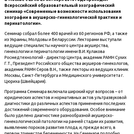
Всероссийский образовательный эхографический
семинар «Современные возможности использования
эхографии в акушерско-гинекологической практике и
перинатологии».
Семинар собрал более 400 врачей из 60 регионов РФ, а также
из Украины, Молдовы и Беларуссии. Лекторами выступали
ведущие специалисты научного центра акушерства,
гинекологии и перинатологии имени В.И. Кулакова
Росмедтехнологий - директор Центра, академик РАМН Сухих
Г.Т., Президент Российского общества акушеров-гинекологов,
академик РАМН Серов В.Н., также лекторы из ведущих клиник
Москвы, Санкт-Петербурга и Медицинского университета г.
Цюриха (Швейцария).
Программа Семинара включала широкий круг вопросов – от
юридических аспектов и нормативных актов ультразвуковой
диагностики до различных аспектов применения последних
достижений современного оборудования. Особое внимание
было уделено диагностике разнообразной акушерско-
гинекологической патологии на ранней стадии их развития,
выявлению пороков развития плода, и, прежде всего, в
первом триместре беременности. На Семинаре подробно