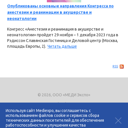
Опубликованы основные направления Конгресса по
анестезии и реанимации в акушерстве и
неонатологии
Конгресс «Анестезия и реанимация в акушерстве и
неонатологии» пройдет 29 ноября – 1 декабря 2023 года в
Рэдиссон Славянская Гостиница и Деловой центр (Москва,
площадь Европы, 2).
Читать дальше
RSS
© 2026, ООО «МЕДИ Экспо»
Тел.
+7 (495) 721-8866
E-mail:
expo@mediexpo.ru
Используя сайт Mediexpo, вы соглашаетесь с
использованием файлов cookie и сервисов сбора
Контакты
технических данных посетителей для обеспечения
Политика использования cookies
работоспособности и улучшения качества
Политика конфиденциальности