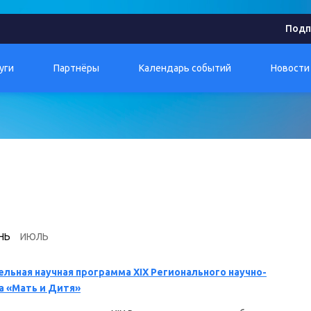
Подп
уги
Партнёры
Календарь событий
Новости
НЬ
ИЮЛЬ
льная научная программа XIX Регионального научно-
 «Мать и Дитя»