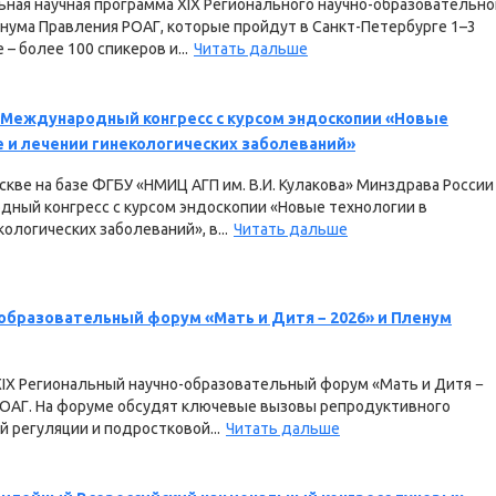
ная научная программа XIX Регионального научно-образовательно
нума Правления РОАГ, которые пройдут в Санкт-Петербурге 1–3
– более 100 спикеров и...
Читать дальше
X Международный конгресс с курсом эндоскопии «Новые
е и лечении гинекологических заболеваний»
оскве на базе ФГБУ «НМИЦ АГП им. В.И. Кулакова» Минздрава России
дный конгресс с курсом эндоскопии «Новые технологии в
ологических заболеваний», в...
Читать дальше
-образовательный форум «Мать и Дитя − 2026» и Пленум
XIX Региональный научно-образовательный форум «Мать и Дитя −
РОАГ. На форуме обсудят ключевые вызовы репродуктивного
 регуляции и подростковой...
Читать дальше