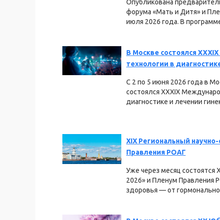
Опубликована предваритель
форума «Мать и Дитя» и Пле
июля 2026 года. В программе 
В Москве состоялся XXXI
технологии в диагностик
С 2 по 5 июня 2026 года в М
состоялся XXXIX Междунаро
диагностике и лечении гинек
XIX Региональный научно
Правления РОАГ
Уже через месяц состоятся 
2026» и Пленум Правления 
здоровья — от гормональной