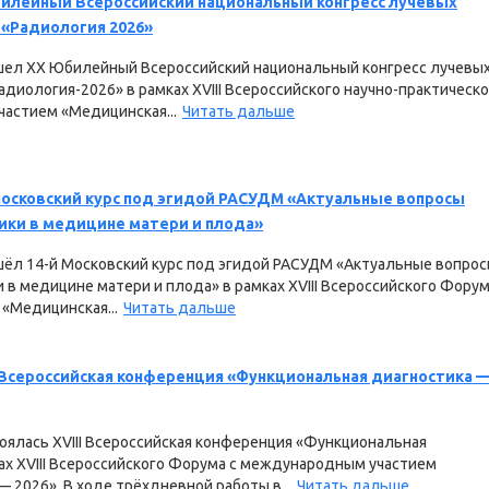
билейный Всероссийский национальный конгресс лучевых
 «Радиология 2026»
рошел XX Юбилейный Всероссийский национальный конгресс лучевы
адиология-2026» в рамках ХVIII Всероссийского научно-практическо
астием «Медицинская...
Читать дальше
 Московский курс под эгидой РАСУДМ «Актуальные вопросы
ики в медицине матери и плода»
ошёл 14-й Московский курс под эгидой РАСУДМ «Актуальные вопро
 в медицине матери и плода» в рамках ХVIII Всероссийского Фору
«Медицинская...
Читать дальше
I Всероссийская конференция «Функциональная диагностика 
стоялась XVIII Всероссийская конференция «Функциональная
ах ХVIII Всероссийского Форума с международным участием
 2026». В ходе трёхдневной работы в...
Читать дальше