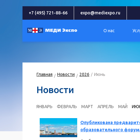
+7 (495) 721-88-66
expo@mediexpo.ru
О нас
Усл
Главная
Новости
2026
Июнь
Новости
ЯНВАРЬ
ФЕВРАЛЬ
МАРТ
АПРЕЛЬ
МАЙ
ИЮ
Опубликована предварите
образовательного форума