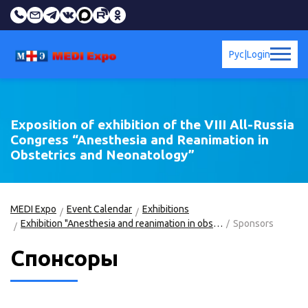
Рус
|
Login
Exposition of exhibition of the VIII All-Russia
Congress “Anesthesia and Reanimation in
Obstetrics and Neonatology”
MEDI Expo
Event Calendar
Exhibitions
Exhibition "Anesthesia and reanimation in obstetrics and neonatology"
Sponsors
Спонсоры