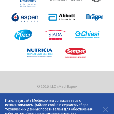
© 2026, LLC «Medi Expo»
Phone.
+7 (495) 721-8866
E-mail:
expo@mediexpo.ru
Используя сайт Mediexpo, вы соглашаетесь с
использованием файлов cookie и сервисов сбора
Контакты
технических данных посетителей для обеспечения
Политика использования cookies
работоспособности и улучшения качества
Политика конфиденциальности