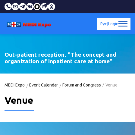
Рус
|
Login
Out-patient reception. "The concept and
organization of inpatient care at home"
MEDI Expo
Event Calendar
Forum and Congress
Venue
Venue