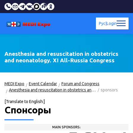
Рус
|
Login
Anesthesia and resuscitation in obstetrics
and neonatology. XI All-Russia Congress
MEDI Expo
Event Calendar
Forum and Congress
Anesthesia and resuscitation in obstetrics and neonatology. X All-Russia Congress
sponsors
[Translate to English:]
Спонсоры